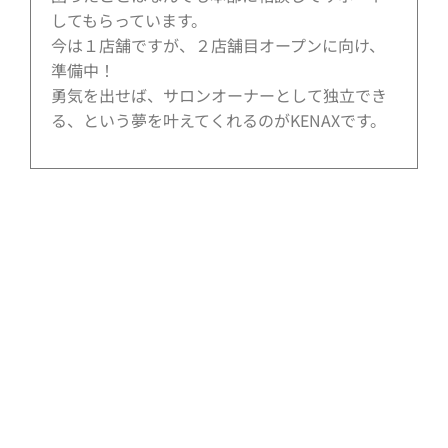
してもらっています。
今は１店舗ですが、２店舗目オープンに向け、
準備中！
勇気を出せば、サロンオーナーとして独立でき
る、という夢を叶えてくれるのがKENAXです。
メンズひげ脱毛サロンKENAX
フランチャイズ募集
メンズひげ脱毛サロン『KENAX』のFC加盟店募集中！
コース契約不要の完全都度払い制だから集客にも強くリピーターもつきやすい♪
低コストなのに充実のサポート体制！異業種の方・主婦の方でも独立開業が可
能です！
店舗と技術者のみご準備ください。面倒な管理業務も全て本部がサポート！
メンズひげ脱毛サロンの新規開業・既存店舗併設はKENAXにお任せください。